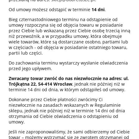
Od umowy możesz odstąpić w terminie
14 dni
.
Bieg czternastodniowego terminu na odstąpienie od
umowy rozpoczyna się od objęcia towaru w posiadanie
przez Ciebie lub wskazaną przez Ciebie osobę trzecią inną
niż przewoźnik, a w przypadku umowy, która obejmuje
wiele towarów, które są dostarczane osobno, partiami lub
w częściach - od objęcia w posiadanie ostatniego towaru,
partii lub części.
Do zachowania terminu wystarczy wysłanie oświadczenia
przed jego upływem.
Zwracany towar zwróć do nas niezwłocznie na adres: ul.
Trójkątna 22, 54-414 Wrocław
, jednak nie później niż w
terminie 14 dni od dnia, w którym odstąpiłeś od umowy.
Dokonane przez Ciebie płatności zwrócimy Ci
niezwłocznie na zasadach wskazanych w Regulaminie
sklepu, jednak nie później niż w terminie 14 dni od dnia
otrzymania od Ciebie oświadczenia o odstąpieniu od
umowy.
Jeśli nie zaproponowaliśmy, że sami odbierzemy od Ciebie
towar – możemy wstrzymać się ze zwrotem otrzymanej od