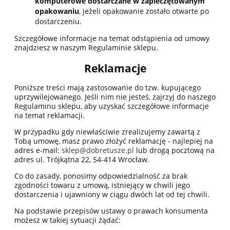
komputerowe dostarczane w zapieczętowanym
opakowaniu
, jeżeli opakowanie zostało otwarte po
dostarczeniu.
Szczegółowe informacje na temat odstąpienia od umowy
znajdziesz w naszym Regulaminie sklepu.
Reklamacje
Poniższe treści mają zastosowanie do tzw. kupującego
uprzywilejowanego. Jeśli nim nie jesteś, zajrzyj do naszego
Regulaminu sklepu, aby uzyskać szczegółowe informacje
na temat reklamacji.
W przypadku gdy niewłaściwie zrealizujemy zawartą z
Tobą umowę, masz prawo złożyć reklamację - najlepiej na
adres e-mail:
sklep@dobretusze.pl
lub drogą pocztową na
adres ul. Trójkątna 22, 54-414 Wrocław.
Co do zasady, ponosimy odpowiedzialność za brak
zgodności towaru z umową, istniejący w chwili jego
dostarczenia i ujawniony w ciągu dwóch lat od tej chwili.
Na podstawie przepisów ustawy o prawach konsumenta
możesz w takiej sytuacji żądać: