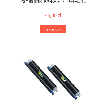
Panasonic KX-FA54 / KX-FA54E
45,00 zł
do koszyka