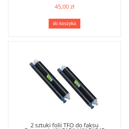
45,00 zł
do koszyka
2 sztuki folii TFO do faksu