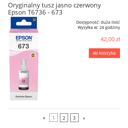
Oryginalny tusz jasno czerwony
Epson T6736 - 673
Dostępność:
duża ilość
Wysyłka w:
24 godziny
42,00 zł
do koszyka
«
1
2
3
»